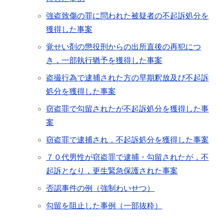
強盗致傷の罪に問われた被疑者の不起訴処分を
獲得した事案
覚せい剤の懲役刑からの出所直後の再犯につ
き，一部執行猶予を獲得した事案
盗撮行為で逮捕された方の早期釈放及び不起訴
処分を獲得した事案
窃盗罪で勾留されたが不起訴処分を獲得した事
案
窃盗罪で逮捕され，不起訴処分を獲得した事案
７０代男性が窃盗罪で逮捕・勾留されたが，不
起訴となり，更生緊急保護された事案
否認事件の例（強制わいせつ）
勾留を阻止した事例（一部抜粋）