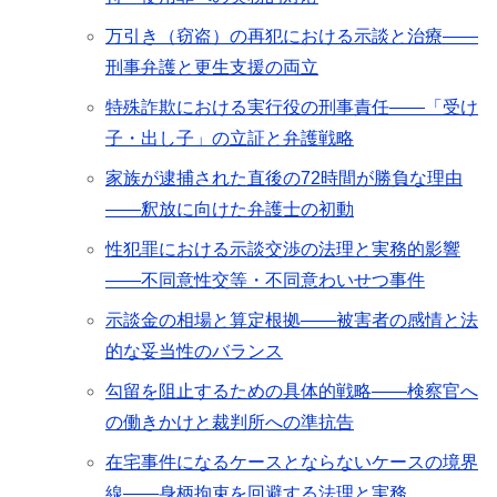
万引き（窃盗）の再犯における示談と治療――
刑事弁護と更生支援の両立
特殊詐欺における実行役の刑事責任――「受け
子・出し子」の立証と弁護戦略
家族が逮捕された直後の72時間が勝負な理由
――釈放に向けた弁護士の初動
性犯罪における示談交渉の法理と実務的影響
――不同意性交等・不同意わいせつ事件
示談金の相場と算定根拠――被害者の感情と法
的な妥当性のバランス
勾留を阻止するための具体的戦略――検察官へ
の働きかけと裁判所への準抗告
在宅事件になるケースとならないケースの境界
線――身柄拘束を回避する法理と実務