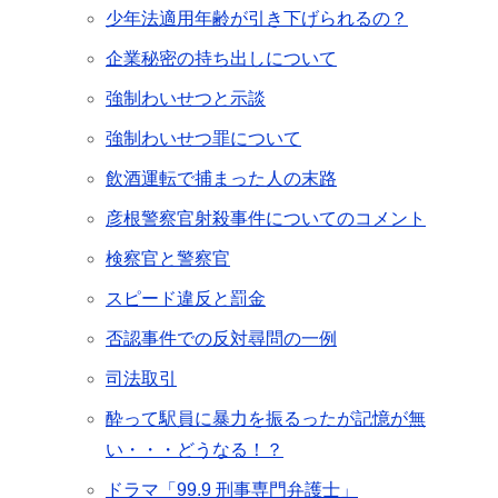
少年法適用年齢が引き下げられるの？
企業秘密の持ち出しについて
強制わいせつと示談
強制わいせつ罪について
飲酒運転で捕まった人の末路
彦根警察官射殺事件についてのコメント
検察官と警察官
スピード違反と罰金
否認事件での反対尋問の一例
司法取引
酔って駅員に暴力を振るったが記憶が無
い・・・どうなる！？
ドラマ「99.9 刑事専門弁護士」