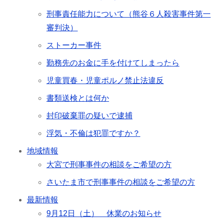
刑事責任能力について（熊谷６人殺害事件第一
審判決）
ストーカー事件
勤務先のお金に手を付けてしまったら
児童買春・児童ポルノ禁止法違反
書類送検とは何か
封印破棄罪の疑いで逮捕
浮気・不倫は犯罪ですか？
地域情報
大宮で刑事事件の相談をご希望の方
さいたま市で刑事事件の相談をご希望の方
最新情報
9月12日（土） 休業のお知らせ