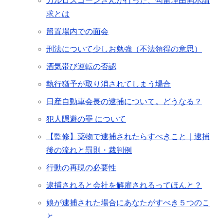
カルロスゴーンさんが行った、勾留理由開示請
求とは
留置場内での面会
刑法について少しお勉強（不法領得の意思）
酒気帯び運転の否認
執行猶予が取り消されてしまう場合
日産自動車会長の逮捕について。どうなる？
犯人隠避の罪 について
【監修】薬物で逮捕されたらすべきこと｜逮捕
後の流れと罰則・裁判例
行動の再現の必要性
逮捕されると会社を解雇されるってほんと？
娘が逮捕された場合にあなたがすべき５つのこ
と