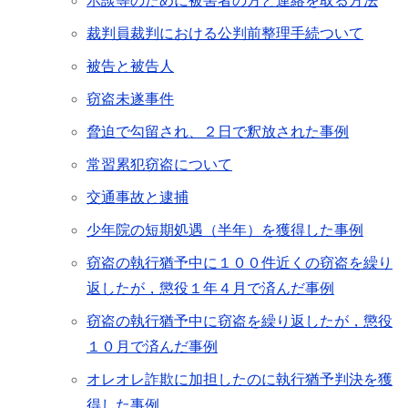
示談等のために被害者の方と連絡を取る方法
裁判員裁判における公判前整理手続ついて
被告と被告人
窃盗未遂事件
脅迫で勾留され、２日で釈放された事例
常習累犯窃盗について
交通事故と逮捕
少年院の短期処遇（半年）を獲得した事例
窃盗の執行猶予中に１００件近くの窃盗を繰り
返したが，懲役１年４月で済んだ事例
窃盗の執行猶予中に窃盗を繰り返したが，懲役
１０月で済んだ事例
オレオレ詐欺に加担したのに執行猶予判決を獲
得した事例