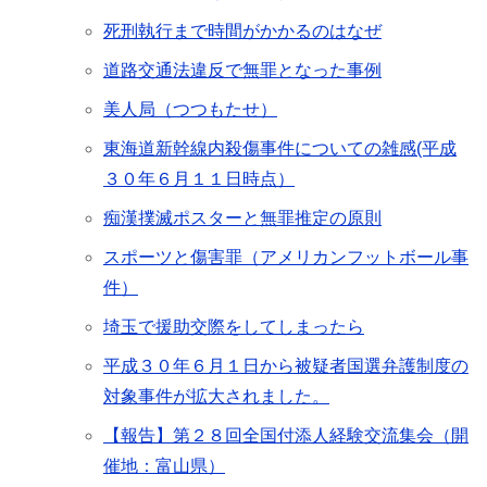
死刑執行まで時間がかかるのはなぜ
道路交通法違反で無罪となった事例
美人局（つつもたせ）
東海道新幹線内殺傷事件についての雑感(平成
３０年６月１１日時点）
痴漢撲滅ポスターと無罪推定の原則
スポーツと傷害罪（アメリカンフットボール事
件）
埼玉で援助交際をしてしまったら
平成３０年６月１日から被疑者国選弁護制度の
対象事件が拡大されました。
【報告】第２８回全国付添人経験交流集会（開
催地：富山県）