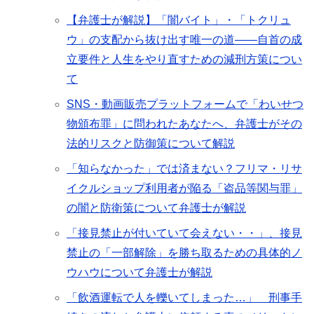
【弁護士が解説】「闇バイト」・「トクリュ
ウ」の支配から抜け出す唯一の道――自首の成
立要件と人生をやり直すための減刑方策につい
て
SNS・動画販売プラットフォームで「わいせつ
物頒布罪」に問われたあなたへ、弁護士がその
法的リスクと防御策について解説
「知らなかった」では済まない？フリマ・リサ
イクルショップ利用者が陥る「盗品等関与罪」
の闇と防衛策について弁護士が解説
「接見禁止が付いていて会えない・・」、接見
禁止の「一部解除」を勝ち取るための具体的ノ
ウハウについて弁護士が解説
「飲酒運転で人を轢いてしまった…」 刑事手