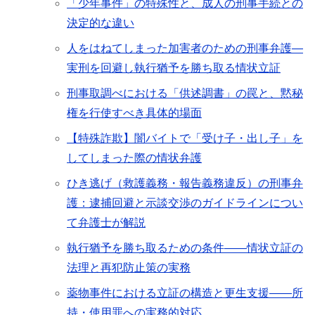
「少年事件」の特殊性と、成人の刑事手続との
決定的な違い
人をはねてしまった加害者のための刑事弁護―
実刑を回避し執行猶予を勝ち取る情状立証
刑事取調べにおける「供述調書」の罠と、黙秘
権を行使すべき具体的場面
【特殊詐欺】闇バイトで「受け子・出し子」を
してしまった際の情状弁護
ひき逃げ（救護義務・報告義務違反）の刑事弁
護：逮捕回避と示談交渉のガイドラインについ
て弁護士が解説
執行猶予を勝ち取るための条件――情状立証の
法理と再犯防止策の実務
薬物事件における立証の構造と更生支援――所
持・使用罪への実務的対応