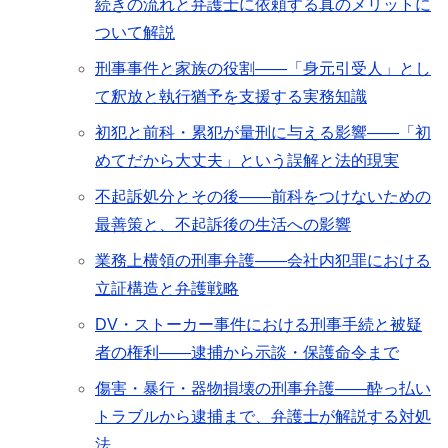
続きの流れと弁護士に依頼する真のメリットに
ついて解説
刑事事件と家族の役割――「身元引受人」とし
て釈放と執行猶予を支援する実務知識
初犯と前科・累犯が量刑に与える影響――「初
めてだから大丈夫」という誤解と法的現実
不起訴処分とその後――前科をつけないための
最善策と、不起訴後の生活への影響
業務上横領の刑事弁護――会社内犯罪における
立証構造と弁護戦略
DV・ストーカー事件における刑事手続と被疑
者の権利――逮捕から示談・保護命令まで
傷害・暴行・器物損壊の刑事弁護――酔っ払い
トラブルから逮捕まで、弁護士が解説する対処
法