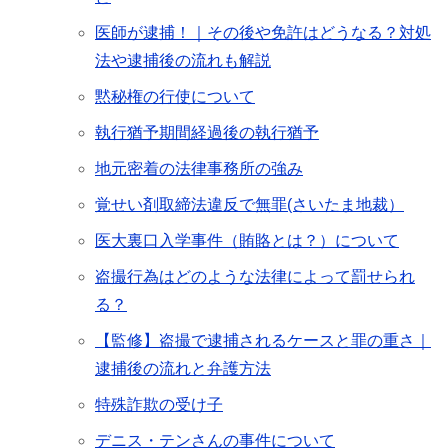
医師が逮捕！｜その後や免許はどうなる？対処
法や逮捕後の流れも解説
黙秘権の行使について
執行猶予期間経過後の執行猶予
地元密着の法律事務所の強み
覚せい剤取締法違反で無罪(さいたま地裁）
医大裏口入学事件（賄賂とは？）について
盗撮行為はどのような法律によって罰せられ
る？
【監修】盗撮で逮捕されるケースと罪の重さ｜
逮捕後の流れと弁護方法
特殊詐欺の受け子
デニス・テンさんの事件について