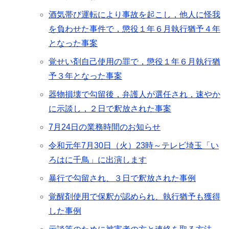
酒気帯び運転により事故を起こし，他人に怪我
を負わせた事件で，懲役１年６月執行猶予４年
となった事案
覚せい剤自己使用の罪で，懲役１年６月執行猶
予３年となった事案
器物損壊で勾留後，弁護人が選任され，速やか
に示談し，２日で釈放された事案
7月24日の業務時間のお知らせ
令和元年7月30日（火）23時～テレビ埼玉「い
ろはに千鳥」に出演します
暴行で勾留され、３日で釈放された事例
覚醒剤使用で保釈が認められ、執行猶予も獲得
した事例