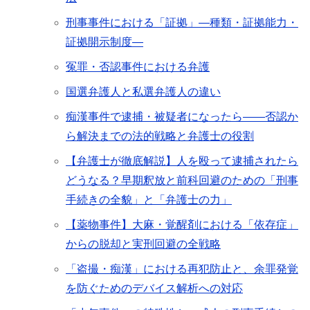
刑事事件における「証拠」―種類・証拠能力・
証拠開示制度―
冤罪・否認事件における弁護
国選弁護人と私選弁護人の違い
痴漢事件で逮捕・被疑者になったら――否認か
ら解決までの法的戦略と弁護士の役割
【弁護士が徹底解説】人を殴って逮捕されたら
どうなる？早期釈放と前科回避のための「刑事
手続きの全貌」と「弁護士の力」
【薬物事件】大麻・覚醒剤における「依存症」
からの脱却と実刑回避の全戦略
「盗撮・痴漢」における再犯防止と、余罪発覚
を防ぐためのデバイス解析への対応