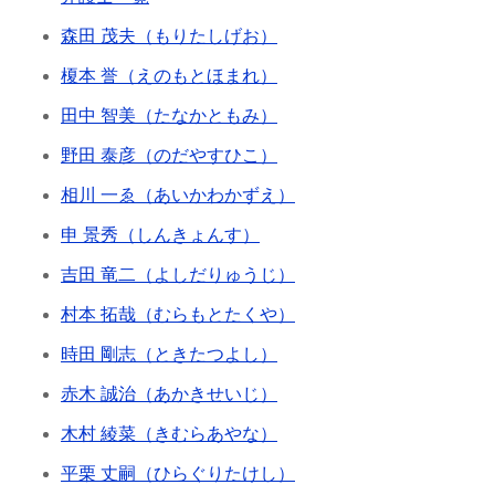
森田 茂夫（もりたしげお）
榎本 誉（えのもとほまれ）
田中 智美（たなかともみ）
野田 泰彦（のだやすひこ）
相川 一ゑ（あいかわかずえ）
申 景秀（しんきょんす）
吉田 竜二（よしだりゅうじ）
村本 拓哉（むらもとたくや）
時田 剛志（ときたつよし）
赤木 誠治（あかきせいじ）
木村 綾菜（きむらあやな）
平栗 丈嗣（ひらぐりたけし）