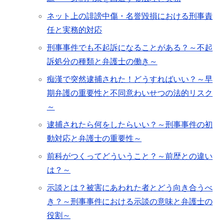
ネット上の誹謗中傷・名誉毀損における刑事責
任と実務的対応
刑事事件でも不起訴になることがある？～不起
訴処分の種類と弁護士の働き～
痴漢で突然逮捕された！どうすればいい？～早
期弁護の重要性と不同意わいせつの法的リスク
～
逮捕されたら何をしたらいい？～刑事事件の初
動対応と弁護士の重要性～
前科がつくってどういうこと？～前歴との違い
は？～
示談とは？被害にあわれた者とどう向き合うべ
き？～刑事事件における示談の意味と弁護士の
役割～