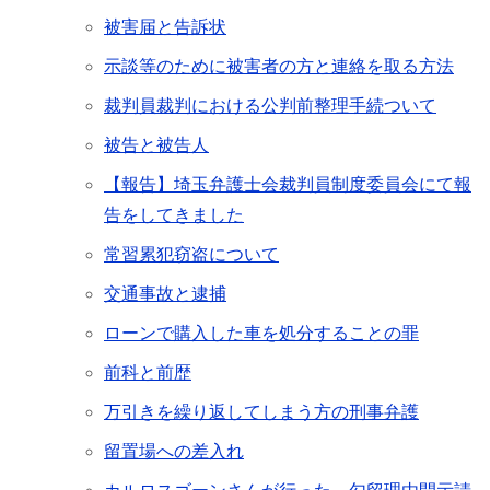
被害届と告訴状
示談等のために被害者の方と連絡を取る方法
裁判員裁判における公判前整理手続ついて
被告と被告人
【報告】埼玉弁護士会裁判員制度委員会にて報
告をしてきました
常習累犯窃盗について
交通事故と逮捕
ローンで購入した車を処分することの罪
前科と前歴
万引きを繰り返してしまう方の刑事弁護
留置場への差入れ