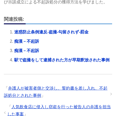
び示談成立による不起訴処分の獲得方法を学びました。
関連投稿:
迷惑防止条例違反-盗撮-勾留されず-罰金
痴漢－不起訴
痴漢－不起訴
駅で盗撮をして逮捕された方が早期釈放された事例
「
弁護人が被害者側と交渉し、誓約書を差し入れ、不起
訴処分とされた事例
」
「
人気飲食店に侵入し窃盗を行った被告人の弁護を担当
した事案
」