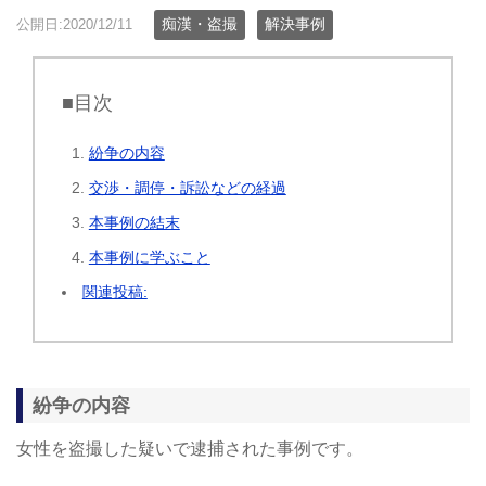
痴漢・盗撮
解決事例
公開日:2020/12/11
■目次
紛争の内容
交渉・調停・訴訟などの経過
本事例の結末
本事例に学ぶこと
関連投稿:
紛争の内容
女性を盗撮した疑いで逮捕された事例です。