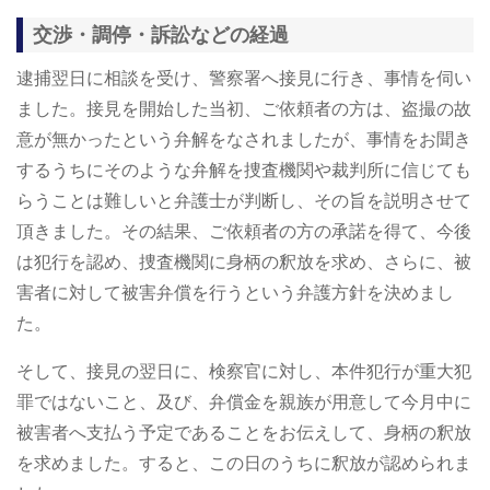
交渉・調停・訴訟などの経過
逮捕翌日に相談を受け、警察署へ接見に行き、事情を伺い
ました。接見を開始した当初、ご依頼者の方は、盗撮の故
意が無かったという弁解をなされましたが、事情をお聞き
するうちにそのような弁解を捜査機関や裁判所に信じても
らうことは難しいと弁護士が判断し、その旨を説明させて
頂きました。その結果、ご依頼者の方の承諾を得て、今後
は犯行を認め、捜査機関に身柄の釈放を求め、さらに、被
害者に対して被害弁償を行うという弁護方針を決めまし
た。
そして、接見の翌日に、検察官に対し、本件犯行が重大犯
罪ではないこと、及び、弁償金を親族が用意して今月中に
被害者へ支払う予定であることをお伝えして、身柄の釈放
を求めました。すると、この日のうちに釈放が認められま