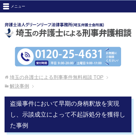
メニュー
埼玉の弁護士による刑事事件無料相談
TOP
解決事例
盗撮事件において早期の身柄釈放を実現
し、示談成立によって不起訴処分を獲得し
た事例