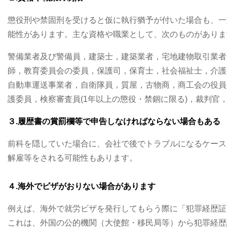
懲役刑や禁固刑を受けると仮に執行猶予が付いた場合も、一
能性があります。主な資格や職業として、次のものがありま
警備業者及び警備員，建築士，建築業者，宅地建物取引業者
師，教育委員会の委員，保護司，保育士，社会福祉士，介護
自動車運送事業者，自衛隊員，質屋，古物商，商工会の役員
護委員，検察審査員(1年以上の懲役・禁錮に限る)，裁判官
３.履歴書の賞罰欄等で申告しなければならない場合もある
前科を隠していた場合に、会社で後でトラブルになるケース
解雇等をされる可能性もあります。
４.海外でビザがおりない場合があります
例えば、海外で就労ビザを発行してもらう際に「犯罪経歴証
これは、外国の公的機関（大使館・移民局等）から犯罪経歴