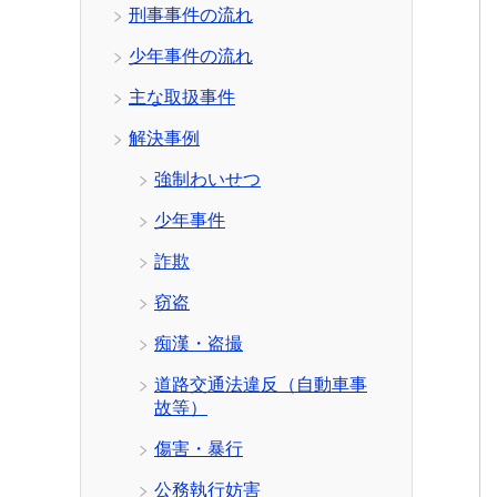
刑事事件の流れ
少年事件の流れ
主な取扱事件
解決事例
強制わいせつ
少年事件
詐欺
窃盗
痴漢・盗撮
道路交通法違反（自動車事
故等）
傷害・暴行
公務執行妨害