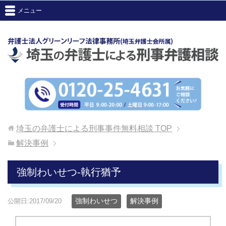
メニュー
埼玉の弁護士による刑事事件無料相談
TOP
解決事例
強制わいせつ-執行猶予
強制わいせつ
解決事例
公開日:2017/09/20