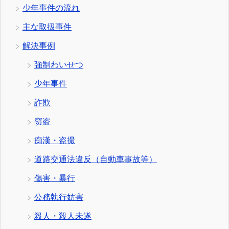
少年事件の流れ
主な取扱事件
解決事例
強制わいせつ
少年事件
詐欺
窃盗
痴漢・盗撮
道路交通法違反（自動車事故等）
傷害・暴行
公務執行妨害
殺人・殺人未遂