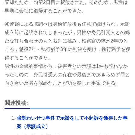
棄却たため，勾留2日目に釈放された。そのため，男性は
早期に会社に復帰することができた。
④警察による取調べは身柄解放後も任意で続けられ，示談
成立前に起訴されてしまったが，男性や身元引受人との綿
密な打ち合わせのもと裁判に挑み，検察官の求刑2年のと
ころ，懲役2年・執行猶予3年の判決を受け，執行猶予を獲
得することができた。
男性の金銭的事情から，被害者との示談は1件も整わなか
ったものの，身元引受人の存在や最後まであきらめず罪と
向き合い反省を深めたことが功を奏した事案である。
関連投稿:
強制わいせつ事件で示談をして不起訴を獲得した事
案（示談成立）