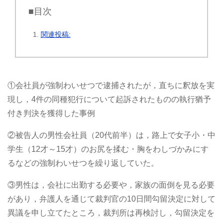
■目次
関連投稿:
①会社員が強制わいせつで逮捕されたが，直ちに釈放を実
現し，4件の同種犯行について起訴されたものの執行猶予
付き判決を獲得した事例
②被告人の男性会社員（20代前半）は，路上で女子小・中
学生（12才～15才）のお尻を揉む・胸をわしづかみにす
るなどの強制わいせつを繰り返していた。
③男性は，会社に出勤する必要や，家族の面倒を見る必要
があり，弁護人を通じて裁判官の10日間勾留決定に対して
異議を申し立てたところ，裁判所は再検討し，勾留決定を