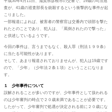
平成30年4月11日、滋賀県彦根市の交番で、19歳の司法巡
査が、41歳の巡査部長を銃殺するという衝撃的な事件が起
こりました。
一部報道によれば、被害者の警察官は交番内で頭部を撃た
れたとのことであり、犯人は、「罵倒されたので撃った」
と供述しているようです。
今回の事件は、言うまでもなく、殺人罪（刑法１９９条）
に当たる可能性があります。
そして、あまり報道されておりませんが、犯人は19歳です
ので、「少年」（少年法２条１項）ということになりま
す。
１ 少年事件について
誤解されることが多いのですが、少年事件として扱われる
のは少年審判の時点で２０歳未満であることが必要です。
したがって、少年審判で処遇が決定される前に２０歳にな