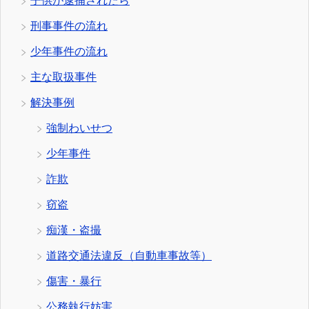
子供が逮捕されたら
刑事事件の流れ
少年事件の流れ
主な取扱事件
解決事例
強制わいせつ
少年事件
詐欺
窃盗
痴漢・盗撮
道路交通法違反（自動車事故等）
傷害・暴行
公務執行妨害