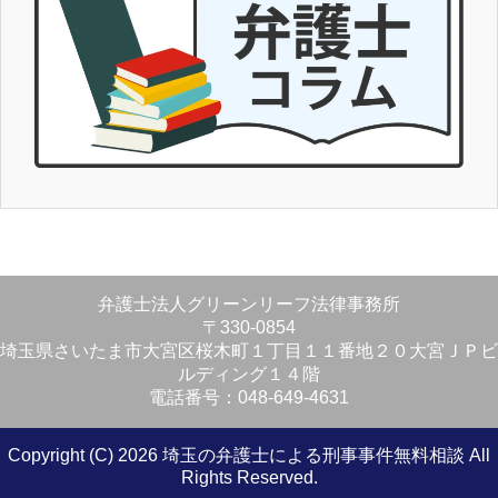
弁護士法人グリーンリーフ法律事務所
〒330-0854
埼玉県さいたま市大宮区桜木町１丁目１１番地２０大宮ＪＰビ
ルディング１４階
電話番号：048-649-4631
Copyright (C) 2026 埼玉の弁護士による刑事事件無料相談
All
Rights Reserved.