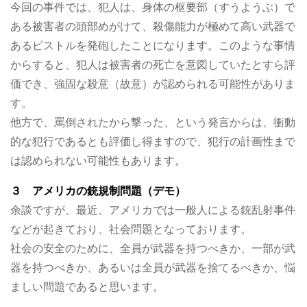
今回の事件では、犯人は、身体の枢要部（すうようぶ）で
ある被害者の頭部めがけて、殺傷能力が極めて高い武器で
あるピストルを発砲したことになります。このような事情
からすると、犯人は被害者の死亡を意図していたとすら評
価でき、強固な殺意（故意）が認められる可能性がありま
す。
他方で、罵倒されたから撃った、という発言からは、衝動
的な犯行であるとも評価し得ますので、犯行の計画性まで
は認められない可能性もあります。
３ アメリカの銃規制問題（デモ）
余談ですが、最近、アメリカでは一般人による銃乱射事件
などが起きており、社会問題となっております。
社会の安全のために、全員が武器を持つべきか、一部が武
器を持つべきか、あるいは全員が武器を捨てるべきか、悩
ましい問題であると思います。