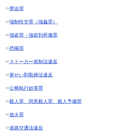
⇒
脅迫罪
⇒
強制性交罪（強姦罪）
⇒
強盗罪・強盗到死傷罪
⇒
恐喝罪
⇒
ストーカー規制法違反
⇒
覚せい剤取締法違反
⇒
公務執行妨害罪
⇒
殺人罪、同意殺人罪、殺人予備罪
⇒
放火罪
⇒
道路交通法違反