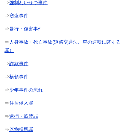
⇒
強制わいせつ事件
⇒
窃盗事件
⇒
暴行・傷害事件
⇒
人身事故・死亡事故(道路交通法、車の運転に関する
罪）
⇒
詐欺事件
⇒
横領事件
⇒
少年事件の流れ
⇒
住居侵入罪
⇒
逮捕・監禁罪
⇒
器物損壊罪