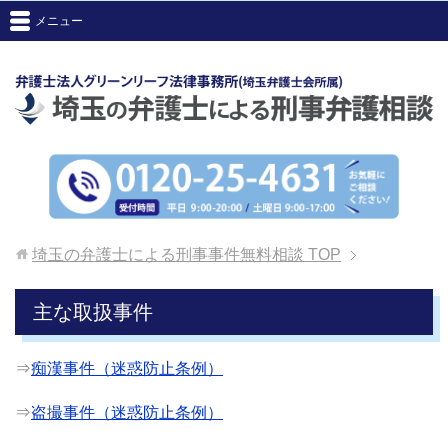
メニュー
埼玉の弁護士による刑事事件無料相談
TOP
主な取扱事件
⇒
痴漢事件（迷惑防止条例）
⇒
盗撮事件（迷惑防止条例）