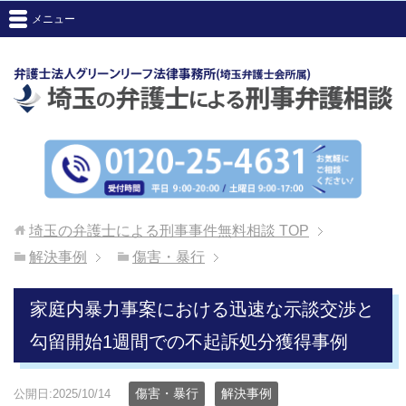
メニュー
埼玉の弁護士による刑事事件無料相談
TOP
解決事例
傷害・暴行
家庭内暴力事案における迅速な示談交渉と
勾留開始1週間での不起訴処分獲得事例
傷害・暴行
解決事例
公開日:2025/10/14