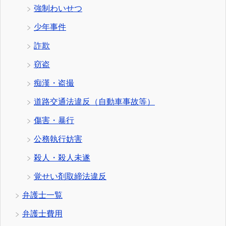
強制わいせつ
少年事件
詐欺
窃盗
痴漢・盗撮
道路交通法違反（自動車事故等）
傷害・暴行
公務執行妨害
殺人・殺人未遂
覚せい剤取締法違反
弁護士一覧
弁護士費用